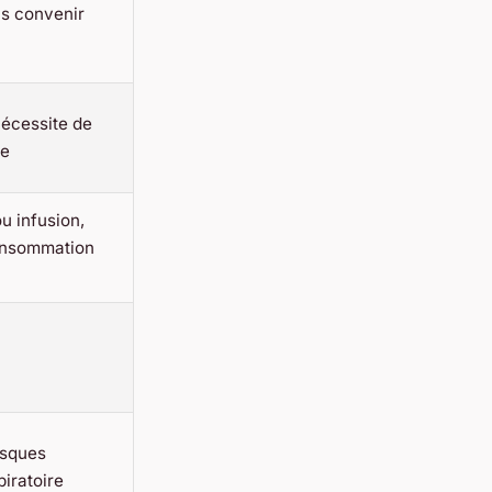
as convenir
nécessite de
ue
u infusion,
onsommation
isques
piratoire