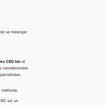
de se mélanger
les CBD bio
et
e cannabinoïdes
pécialisées.
e méthode.
CBD sur un