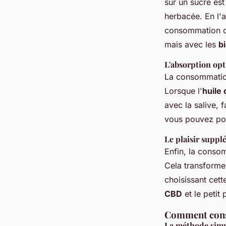
sur un sucre est
herbacée. En l'
consommation 
mais avec les
b
L'absorption op
La consommatio
Lorsque l'
huile
avec la salive, 
vous pouvez pot
Le plaisir suppl
Enfin, la conso
Cela transforme
choisissant cet
CBD
et le petit 
Comment conso
La méthode sim