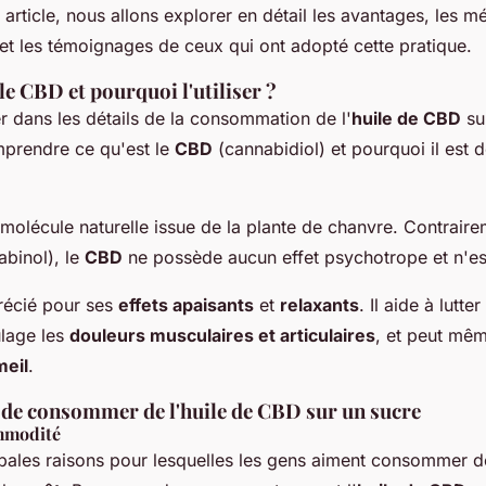
 article, nous allons explorer en détail les avantages, les 
t les témoignages de ceux qui ont adopté cette pratique.
le CBD et pourquoi l'utiliser ?
r dans les détails de la consommation de l'
huile de CBD
sur
mprendre ce qu'est le
CBD
(cannabidiol) et pourquoi il est 
molécule naturelle issue de la plante de chanvre. Contrair
abinol), le
CBD
ne possède aucun effet psychotrope et n'est
récié pour ses
effets apaisants
et
relaxants
. Il aide à lutte
ulage les
douleurs musculaires et articulaires
, et peut mêm
meil
.
 de consommer de l'huile de CBD sur un sucre
ommodité
ipales raisons pour lesquelles les gens aiment consommer de