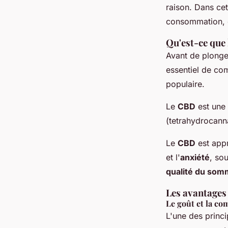
Lyna
•
9 décembre 2024
•
5 min de lecture
raison. Dans cet
consommation, e
Qu'est-ce que 
Avant de plonge
essentiel de co
populaire.
Le
CBD
est une 
(tetrahydrocann
Le
CBD
est app
et l'
anxiété
, so
qualité du som
Les avantages
Le goût et la c
L'une des princ