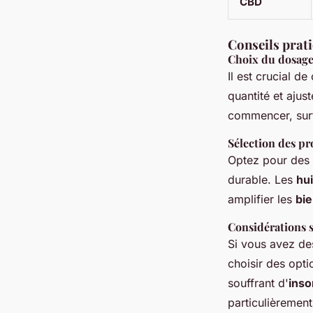
CBD
Conseils prati
Choix du dosag
Il est crucial de
quantité et ajus
commencer, surt
Sélection des pr
Optez pour des
durable. Les
hui
amplifier les
bie
Considérations 
Si vous avez de
choisir des opt
souffrant d'
ins
particulièremen