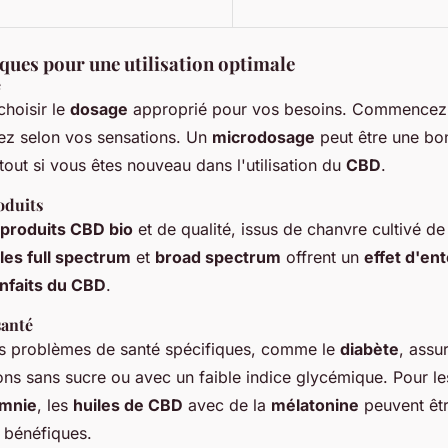
ques pour une utilisation optimale
e
 choisir le
dosage
approprié pour vos besoins. Commencez 
tez selon vos sensations. Un
microdosage
peut être une bo
out si vous êtes nouveau dans l'utilisation du
CBD
.
oduits
produits CBD bio
et de qualité, issus de chanvre cultivé d
les full spectrum
et
broad spectrum
offrent un
effet d'en
nfaits du CBD
.
santé
s problèmes de santé spécifiques, comme le
diabète
, assu
ions sans sucre ou avec un faible indice glycémique. Pour l
omnie
, les
huiles de CBD
avec de la
mélatonine
peuvent êt
t bénéfiques.