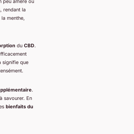
 peu amère ou
, rendant la
 la menthe,
rption
du
CBD
.
efficacement
a signifie que
tensément.
supplémentaire
.
à savourer. En
les
bienfaits du