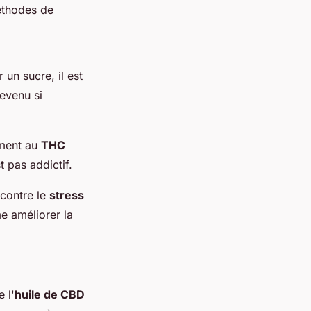
méthodes de
 un sucre, il est
devenu si
ement au
THC
 pas addictif.
r contre le
stress
e améliorer la
 l'
huile de CBD