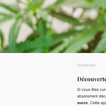
Accueil
›
Actu
ACTU
Découverte des bienf
Découverte 
Si vous êtes cur
chanvre dans le suc
absolument déc
sucre
. Cette ap