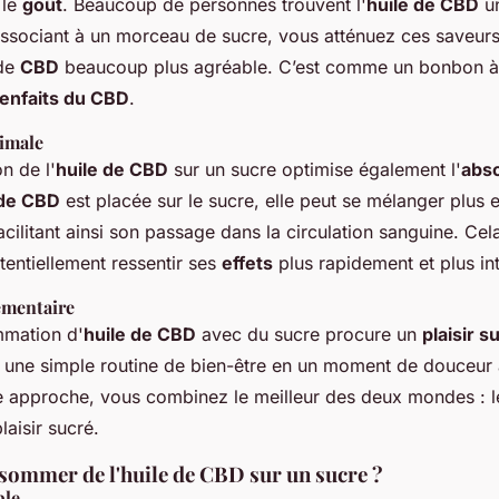
 le
goût
. Beaucoup de personnes trouvent l'
huile de CBD
un
associant à un morceau de sucre, vous atténuez ces saveurs
de
CBD
beaucoup plus agréable. C’est comme un bonbon à
ienfaits du CBD
.
timale
n de l'
huile de CBD
sur un sucre optimise également l'
abso
 de CBD
est placée sur le sucre, elle peut se mélanger plus 
facilitant ainsi son passage dans la circulation sanguine. Cel
entiellement ressentir ses
effets
plus rapidement et plus in
émentaire
mmation d'
huile de CBD
avec du sucre procure un
plaisir 
 une simple routine de bien-être en un moment de douceur 
te approche, vous combinez le meilleur des deux mondes : 
plaisir sucré.
mmer de l'huile de CBD sur un sucre ?
ple