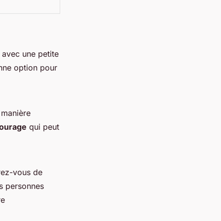
avec une petite
nne option pour
e manière
tourage
qui peut
rez-vous de
es personnes
re