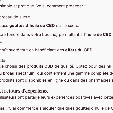
simple et pratique. Voici comment procéder :
orceau de sucre.
lques
gouttes d'huile de CBD
sur le sucre.
ucre fondre dans votre bouche, permettant à l'
huile de CBD
e.
goût sucré tout en bénéficiant des
effets du CBD
.
its
 de choisir des
produits CBD
de qualité. Optez pour des
hui
u
broad spectrum
, qui contiennent une gamme complète d
roduits sont disponibles en ligne ou dans des pharmacies s
t retours d'expérience
lisateurs ont partagé leurs expériences positives avec cett
ans
: "J'ai commencé à ajouter quelques gouttes d'huile de 