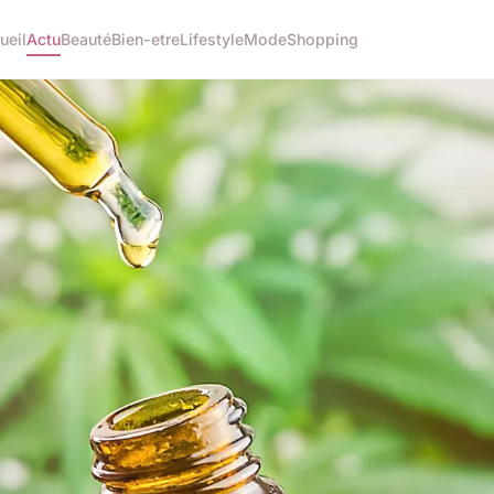
ueil
Actu
Beauté
Bien-etre
Lifestyle
Mode
Shopping