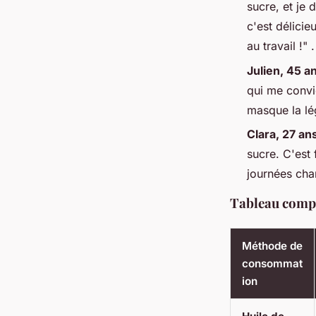
sucre, et je
c'est délicie
au travail !" .
Julien, 45 a
qui me convie
masque la lég
Clara, 27 an
sucre. C'est
journées cha
Tableau comp
Méthode de
consommat
ion