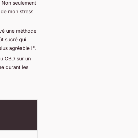
r. Non seulement
e de mon stress
ouvé une méthode
ût sucré qui
lus agréable !".
du CBD sur un
e durant les