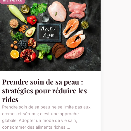
BIEN-ETRE
Prendre soin de sa peau :
stratégies pour réduire les
rides
Prendre soin de sa peau ne se limite pas aux
crèmes et sérums; c'est une approche
globale. Adopter un mode de vie sain,
consommer des aliments riches ...