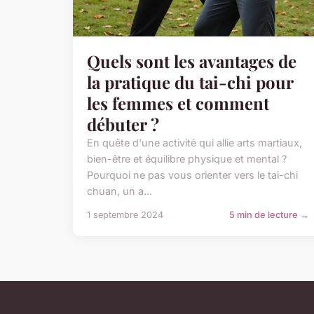
Quels sont les avantages de
la pratique du tai-chi pour
les femmes et comment
débuter ?
En quête d'une activité qui allie arts martiaux,
bien-être et équilibre physique et mental ?
Pourquoi ne pas vous orienter vers le tai-chi
chuan, un a...
1 septembre 2024
5 min de lecture →