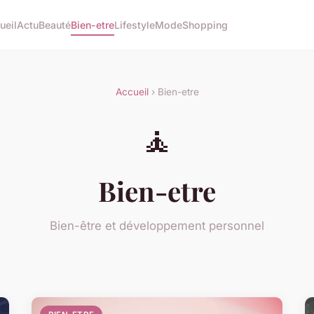
ueil
Actu
Beauté
Bien-etre
Lifestyle
Mode
Shopping
Accueil
› Bien-etre
🧘
Bien-etre
Bien-être et développement personnel