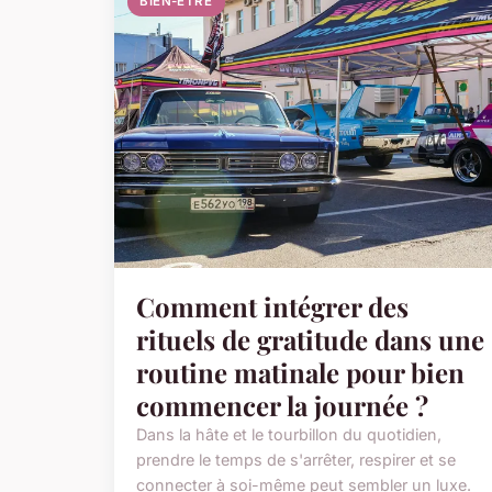
BIEN-ETRE
Comment intégrer des
rituels de gratitude dans une
routine matinale pour bien
commencer la journée ?
Dans la hâte et le tourbillon du quotidien,
prendre le temps de s'arrêter, respirer et se
connecter à soi-même peut sembler un luxe.