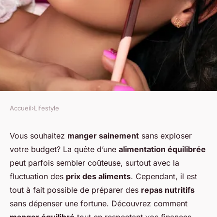
Accueil
›
Lifestyle
LIFESTYLE
Comment préparer des repas
Vous souhaitez
manger sainement
sans exploser
votre budget? La quête d’une
alimentation équilibrée
équilibrés avec un budget
peut parfois sembler coûteuse, surtout avec la
serré?
fluctuation des
prix des aliments
. Cependant, il est
tout à fait possible de préparer des
repas nutritifs
Lyna
•
1 septembre 2024
•
5 min de lecture
sans dépenser une fortune. Découvrez comment