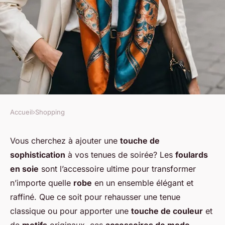
Accueil
›
Shopping
SHOPPING
Comment intégrer des
Vous cherchez à ajouter une
touche de
sophistication
à vos tenues de soirée? Les
foulards
foulards en soie dans des
en soie
sont l’accessoire ultime pour transformer
tenues de soirée?
n’importe quelle
robe
en un ensemble élégant et
raffiné. Que ce soit pour rehausser une tenue
Lyna
•
1 septembre 2024
•
6 min de lecture
classique ou pour apporter une
touche de couleur
et