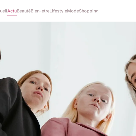
ueil
Actu
Beauté
Bien-etre
Lifestyle
Mode
Shopping