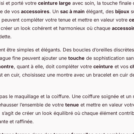
si et porté votre
ceinture large
avec soin, la touche finale 
ste de vos
accessoires
. Un
sac à main
élégant, des
bijoux
su
 peuvent compléter votre tenue et mettre en valeur votre
ce
de créer un look cohérent et harmonieux où chaque
accessoi
dette.
nt être simples et élégants. Des boucles d’oreilles discrètes
bague fine peuvent ajouter une
touche
de sophistication san
ontre
, quant à elle, doit compléter votre
ceinture
et vos
c
st en cuir, choisissez une montre avec un bracelet en cuir 
 pas le maquillage et la coiffure. Une coiffure soignée et un
rehausser l’ensemble de votre
tenue
et mettre en valeur vot
l s’agit de créer un look équilibré où chaque élément contri
te et raffinée.