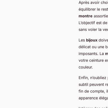
Après avoir choi
équilibrer le re
montre
assortie
L’objectif est 
sans voler la ve
Les
bijoux
doive
délicat ou une 
imposants. La
m
votre ceinture e
couleur.
Enfin, n’oubliez
subtil peuvent 
fin de compte, i
apparence élégan