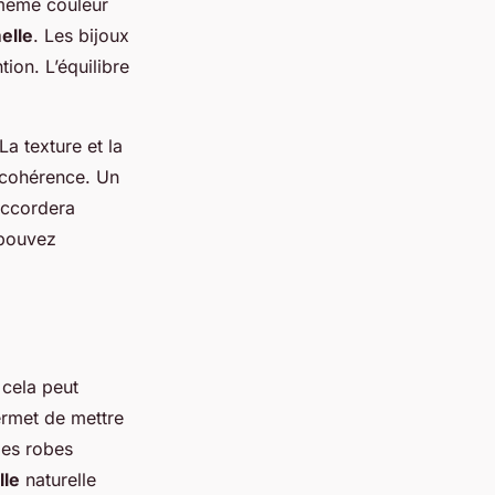
 même couleur
elle
. Les bijoux
ntion. L’équilibre
a texture et la
 cohérence. Un
’accordera
 pouvez
 cela peut
rmet de mettre
les robes
lle
naturelle