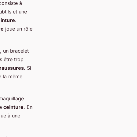
consiste à
btils et une
inture
.
re
joue un rôle
, un bracelet
s être trop
haussures
. Si
de la même
 maquillage
re
ceinture
. En
bue à une