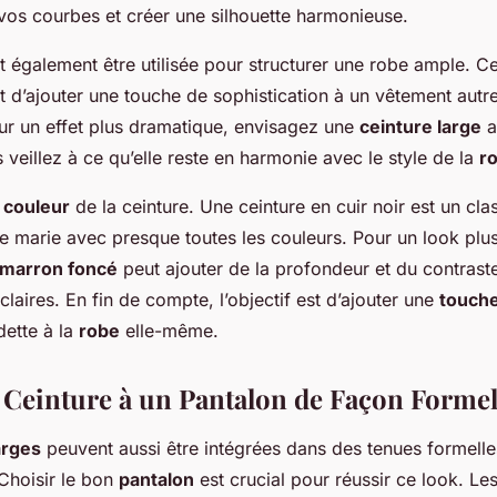
vos courbes et créer une silhouette harmonieuse.
 également être utilisée pour structurer une robe ample. C
t d’ajouter une touche de sophistication à un vêtement aut
ur un effet plus dramatique, envisagez une
ceinture large
a
 veillez à ce qu’elle reste en harmonie avec le style de la
r
a
couleur
de la ceinture. Une ceinture en cuir noir est un cla
se marie avec presque toutes les couleurs. Pour un look plu
marron foncé
peut ajouter de la profondeur et du contraste
 claires. En fin de compte, l’objectif est d’ajouter une
touch
dette à la
robe
elle-même.
a Ceinture à un Pantalon de Façon Formel
arges
peuvent aussi être intégrées dans des tenues formell
 Choisir le bon
pantalon
est crucial pour réussir ce look. Les