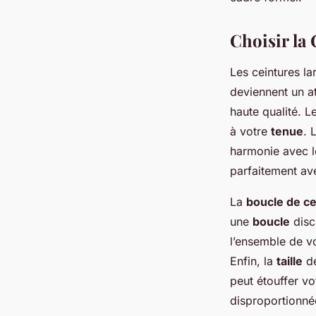
Lyna
•
1 septembre 2024
•
6 min de lecture
Choisir la
Les ceintures la
deviennent un a
haute qualité. 
à votre
tenue
. 
harmonie avec l
parfaitement av
La
boucle de ce
une
boucle
disc
l’ensemble de vo
Enfin, la
taille
de
peut étouffer vo
disproportionné