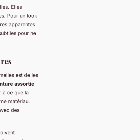
les. Elles
es. Pour un look
ures apparentes
subtiles pour ne
ires
elles est de les
nture assortie
r à ce que la
ême matériau.
avec des
oivent