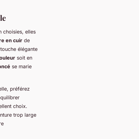
le
 choisies, elles
re en cuir
de
 touche élégante
ouleur
soit en
oncé
se marie
lle, préférez
quilibrer
llent choix.
nture trop large
re