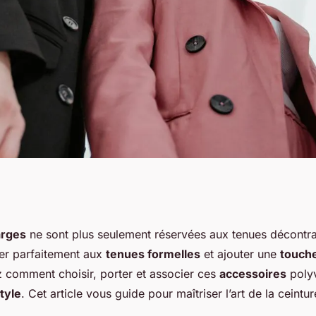
es ceintures
arges
ne sont plus seulement réservées aux tenues décontra
rer parfaitement aux
tenues formelles
et ajouter une
touch
ues formelles?
 comment choisir, porter et associer ces
accessoires
polyv
tyle
. Cet article vous guide pour maîtriser l’art de la ceintu