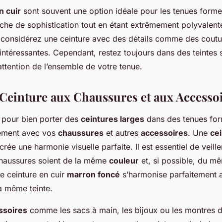
n cuir
sont souvent une option idéale pour les tenues formel
uche de sophistication tout en étant extrêmement polyvalent
 considérez une ceinture avec des détails comme des cout
intéressantes. Cependant, restez toujours dans des teintes 
attention de l’ensemble de votre tenue.
a Ceinture aux Chaussures et aux Accesso
s pour bien porter des
ceintures larges
dans des tenues form
tement avec vos
chaussures
et autres
accessoires
. Une
cei
rée une harmonie visuelle parfaite. Il est essentiel de veille
 chaussures soient de la même
couleur
et, si possible, du m
e ceinture en cuir
marron foncé
s’harmonise parfaitement 
a même teinte.
ssoires
comme les sacs à main, les bijoux ou les montres d