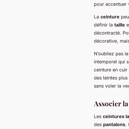
pour accentuer 
La
ceinture
peut
définir la
taille
e
décontracté. Po
décorative, mais
N’oubliez pas l
intemporel qui 
ceinture en cuir
des teintes plus
sans voler la ve
Associer l
Les
ceintures l
des
pantalons
.