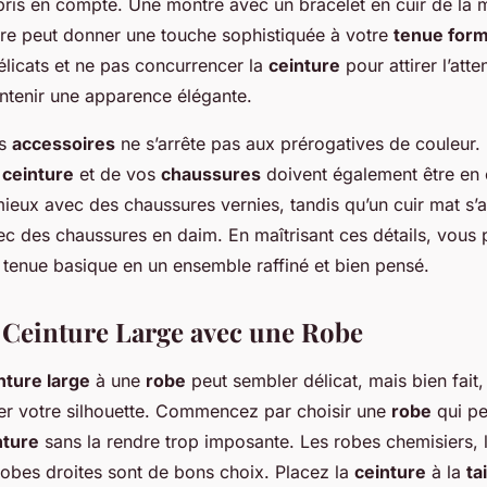
pris en compte. Une montre avec un bracelet en cuir de la
ure peut donner une touche sophistiquée à votre
tenue form
élicats et ne pas concurrencer la
ceinture
pour attirer l’atte
intenir une apparence élégante.
es
accessoires
ne s’arrête pas aux prérogatives de couleur. L
e
ceinture
et de vos
chaussures
doivent également être en
a mieux avec des chaussures vernies, tandis qu’un cuir mat s
ec des chaussures en daim. En maîtrisant ces détails, vous
 tenue basique en un ensemble raffiné et bien pensé.
 Ceinture Large avec une Robe
nture large
à une
robe
peut sembler délicat, mais bien fait,
er votre silhouette. Commencez par choisir une
robe
qui pe
nture
sans la rendre trop imposante. Les robes chemisiers, 
robes droites sont de bons choix. Placez la
ceinture
à la
tai