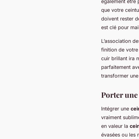
également être 
que votre ceint
doivent rester d
est clé pour ma
L’association d
finition de votr
cuir brillant ir
parfaitement av
transformer une
Porter une
Intégrer une
cei
vraiment sublim
en valeur la
cei
évasées ou les 