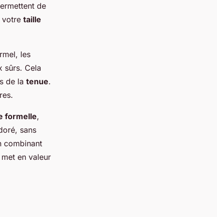
permettent de
à votre
taille
rmel, les
x sûrs. Cela
ts de la
tenue
.
res.
e formelle
,
doré, sans
n combinant
 met en valeur