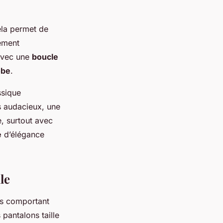
ela permet de
rement
vec une
boucle
obe
.
ssique
s audacieux, une
, surtout avec
e
d’élégance
le
es comportant
 pantalons taille