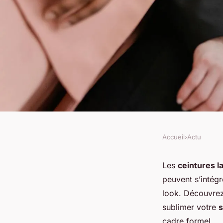
Accueil
›
Actu
ACTU
Comment intégrer d
Les
ceintures l
peuvent s’intég
larges dans des ten
look. Découvrez
sublimer votre
s
cadre formel.