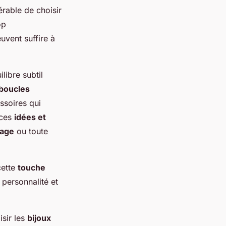
érable de choisir
op
uvent suffire à
libre subtil
boucles
essoires qui
 ces
idées et
iage
ou toute
cette
touche
 personnalité et
sir les
bijoux