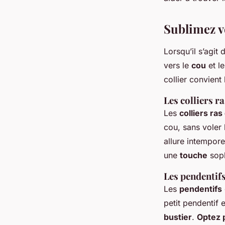
Lyna
•
1 septembre 2024
•
5 min de lecture
Sublimez vo
Lorsqu’il s’agit
vers le
cou
et l
collier convient
Les colliers r
Les
colliers ras
cou, sans voler
allure intempore
une
touche
soph
Les pendentifs
Les
pendentifs
petit pendentif 
bustier
.
Optez 