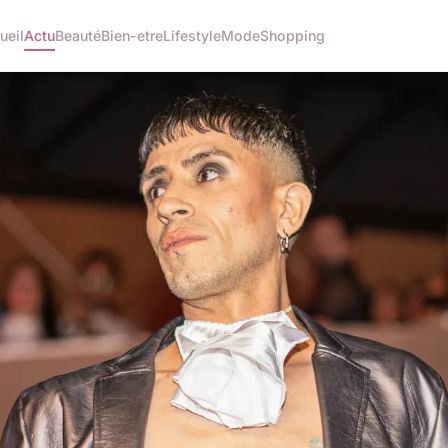
ueil
Actu
Beauté
Bien-etre
Lifestyle
Mode
Shopping