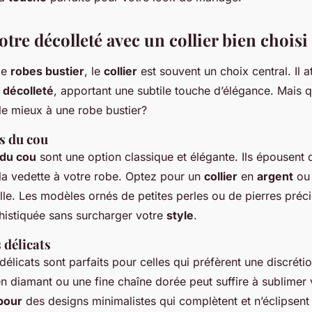
tre décolleté avec un collier bien choisi
 de
robes bustier
, le
collier
est souvent un choix central. Il at
e
décolleté
, apportant une subtile touche d’élégance. Mais 
 le mieux à une robe bustier?
as du cou
 du cou
sont une option classique et élégante. Ils épousent 
 la vedette à votre robe. Optez pour un
collier
en
argent
ou 
lle. Les modèles ornés de petites perles ou de pierres préc
istiquée sans surcharger votre
style
.
 délicats
délicats sont parfaits pour celles qui préfèrent une discrétio
en diamant ou une fine chaîne dorée peut suffire à sublimer
pour
des designs minimalistes qui complètent et n’éclipsent