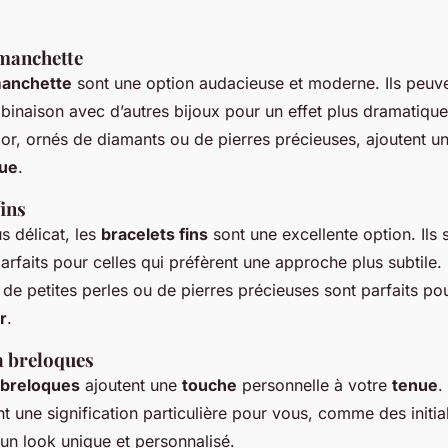
 manchette
manchette
sont une option audacieuse et moderne. Ils peuve
binaison avec d’autres bijoux pour un effet plus dramatiqu
 or, ornés de diamants ou de pierres précieuses, ajoutent u
ue
.
fins
s délicat, les
bracelets fins
sont une excellente option. Ils 
arfaits pour celles qui préfèrent une approche plus subtile
de petites perles ou de pierres précieuses sont parfaits po
r
.
à breloques
 breloques
ajoutent une
touche
personnelle à votre
tenue
.
t une signification particulière pour vous, comme des initia
un look unique et personnalisé.