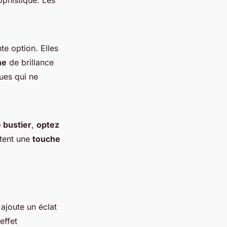
phistiqué. Les
te option. Elles
he
de brillance
ues qui ne
 bustier
,
optez
utent une
touche
l ajoute un éclat
effet