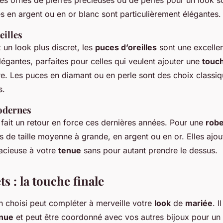
s ornés de pierres précieuses ou de perles pour un look so
es en argent ou en or blanc sont particulièrement élégantes.
eilles
 un look plus discret, les
puces d’oreilles
sont une excellen
élégantes, parfaites pour celles qui veulent ajouter une
touc
re. Les puces en diamant ou en perle sont des choix classiq
s.
odernes
fait un retour en force ces dernières années. Pour une
robe
 de taille moyenne à grande, en argent ou en or. Elles ajo
acieuse à votre
tenue
sans pour autant prendre le dessus.
ts : la touche finale
 choisi peut compléter à merveille votre
look
de
mariée
. I
nue
et peut être coordonné avec vos autres bijoux pour un 