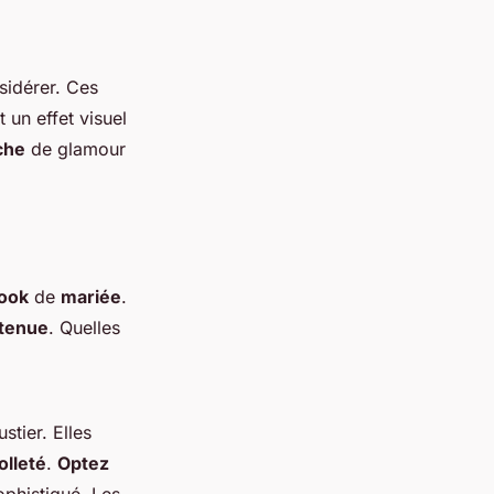
sidérer. Ces
 un effet visuel
che
de glamour
look
de
mariée
.
tenue
. Quelles
stier. Elles
olleté
.
Optez