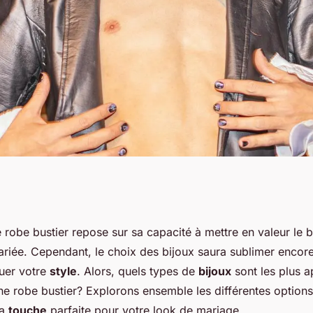
ux sont adaptés
 robe bustier repose sur sa capacité à mettre en valeur le b
ariée. Cependant, le choix des bijoux saura sublimer encore
ier?
uer votre
style
. Alors, quels types de
bijoux
sont les plus a
 robe bustier? Explorons ensemble les différentes option
la
touche
parfaite pour votre look de mariage.