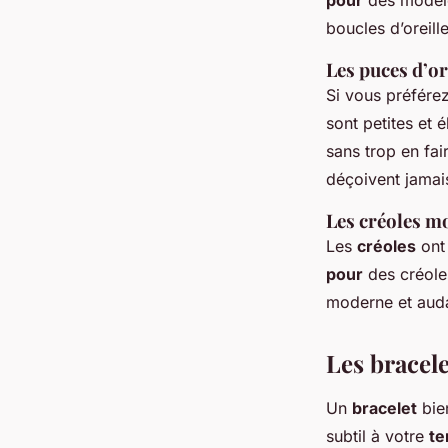
pour
des modèle
boucles d’oreill
Les puces d’or
Si vous préférez
sont petites et 
sans trop en fai
déçoivent jamai
Les créoles m
Les
créoles
ont 
pour
des créoles
moderne et aud
Les bracele
Un
bracelet
bien
subtil à votre
te