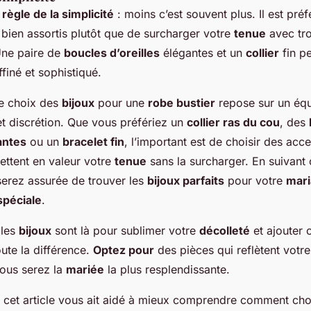
a
règle de la simplicité
: moins c’est souvent plus. Il est préf
 bien assortis plutôt que de surcharger votre
tenue
avec tr
Une paire de
boucles d’oreilles
élégantes et un
collier
fin pe
finé et sophistiqué.
le choix des
bijoux
pour une
robe bustier
repose sur un équi
et discrétion. Que vous préfériez un
collier ras du cou
, des
antes
ou un
bracelet fin
, l’important est de choisir des acc
ettent en valeur votre
tenue
sans la surcharger. En suivant
serez assurée de trouver les
bijoux parfaits
pour votre
mar
spéciale
.
 les
bijoux
sont là pour sublimer votre
décolleté
et ajouter 
oute la différence.
Optez pour
des pièces qui reflètent votre
vous serez la
mariée
la plus resplendissante.
 cet article vous ait aidé à mieux comprendre comment choi