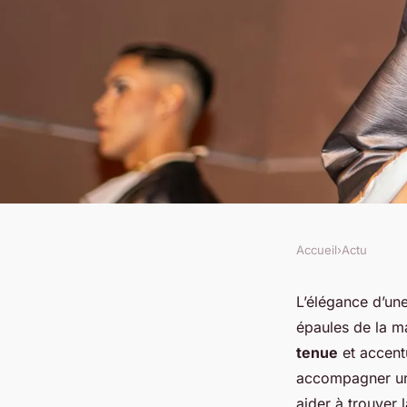
Accueil
›
Actu
ACTU
Quels types de bijo
L’élégance d’une
épaules de la m
pour des robes bust
tenue
et accent
accompagner une
aider à trouver 