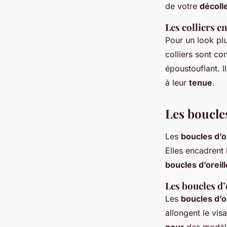
de votre
décoll
Les colliers e
Pour un look pl
colliers sont co
époustouflant. I
à leur
tenue
.
Les boucles
Les
boucles d’o
Elles encadrent
boucles d’oreil
Les boucles d’
Les
boucles d’o
allongent le vis